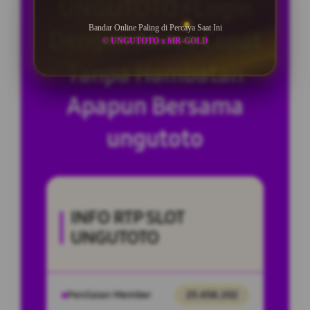
UNGUTOTO⚡Login
Bandar Online Paling di Percaya Saat Ini
Dengan Akses Cepat
© UNGUTOTO x MR-GOLD
Tanpa Hambatan
Apapun Bersama
ungutoto
INFO RTP SLOT
UNGUTOTO
Penilaian Member
25.458.202